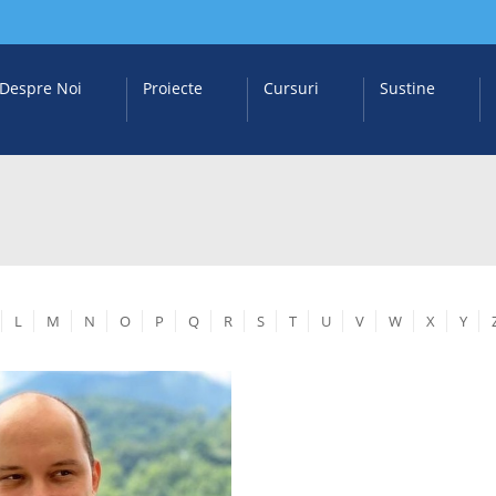
Despre Noi
Proiecte
Cursuri
Sustine
L
M
N
O
P
Q
R
S
T
U
V
W
X
Y