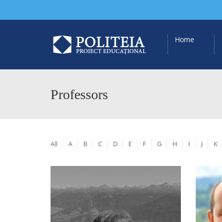
Home
Professors
All
A
B
C
D
E
F
G
H
I
J
K