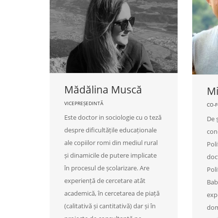
Mădălina Muscă
Mi
VICEPREȘEDINTĂ
CO-F
Este doctor in sociologie cu o teză
De ș
despre dificultățile educaționale
cond
ale copiilor romi din mediul rural
Poli
și dinamicile de putere implicate
doc
în procesul de școlarizare. Are
Poli
experiență de cercetare atât
Babe
academică, în cercetarea de piață
expe
(calitativă și cantitativă) dar și în
dom