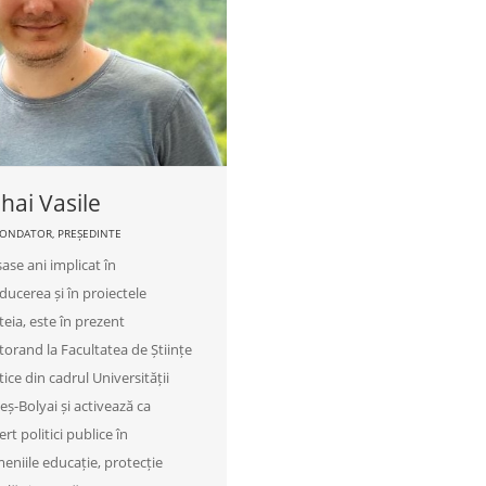
hai Vasile
ONDATOR, PREȘEDINTE
ase ani implicat în
ucerea și în proiectele
teia, este în prezent
torand la Facultatea de Științe
tice din cadrul Universității
ș-Bolyai și activează ca
rt politici publice în
eniile educație, protecție