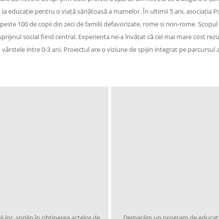
și la educație pentru o viață sănătoasă a mamelor. În ultimii 5 ani, asociația 
ui peste 100 de copii din zeci de familii defavorizate, rome si non-rome. Scop
ă, sprijinul social fiind central. Experienta ne-a învățat că cel mai mare cost
 cu vârstele intre 0-3 ani. Proiectul are o viziune de spijin integrat pe parcur
lor, sprijin în obținerea actelor de
Demarăm un program de educație