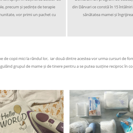
ale, precum și ședințe de terapie
din Dârvari ce constă în 15 întâlniri
omunitate, vor primi un pachet cu
sănătatea mamei și îngrijirea
de copii mici la rândul lor, iar două dintre acestea vor urma cursuri de for
ulând grupul de mame și de tinere pentru a se putea susține reciproc în cont