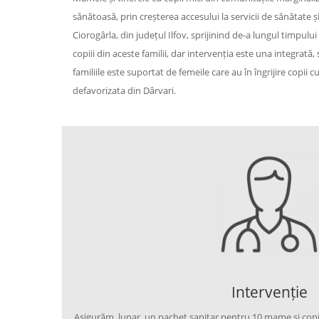
sănătoasă, prin creșterea accesului la servicii de sănătate 
Ciorogârla, din județul Ilfov, sprijinind de-a lungul timpul
copiii din aceste familii, dar intervenția este una integrat
familiile este suportat de femeile care au în îngrijire copii
defavorizata din Dârvari.
Intervenție
Asigurăm, lunar, un pachet sanitar pentru 10 mame și copiii 