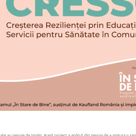
ate au nevoie de sprijin. Acest proiect a apărut din nevoia de a asigura o șans