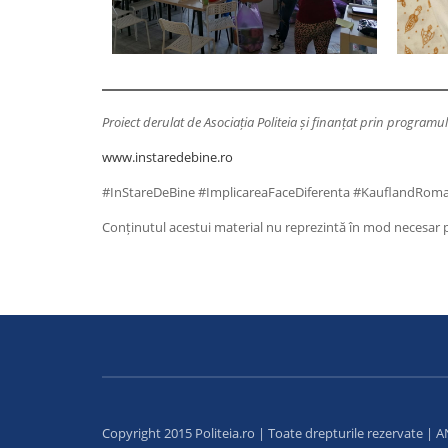
Proiect derulat de Asociația Politeia și finanțat prin program
www.instaredebine.ro
#InStareDeBine #ImplicareaFaceDiferenta #KauflandRom
Conținutul acestui material nu reprezintă în mod necesar po
Copyright 2015 Politeia.ro | Toate drepturile rezervate |
A