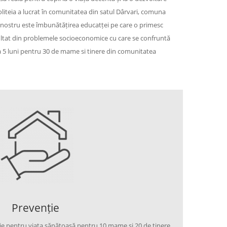
Politeia a lucrat în comunitatea din satul Dârvari, comuna
ul nostru este îmbunătățirea educatței pe care o primesc
 rezultat din problemele socioeconomice cu care se confruntă
sul a 5 luni pentru 30 de mame si tinere din comunitatea
Prevenție
 pentru viața sănătoasă pentru 10 mame si 20 de tinere