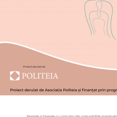
Mamele și tinerele cu copii mici din comunitățile marginaliz