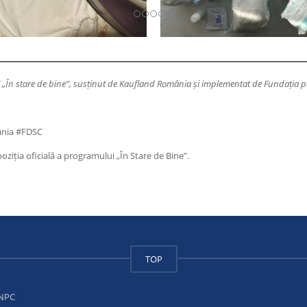
ul „În stare de bine”, susținut de Kaufland România și implementat de Fundația pen
ania #FDSC
ziția oficială a programului „În Stare de Bine”.
TOP
NPC