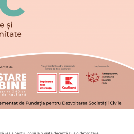
ă reală pentru copii la o viață decentă și la o dezvoltare