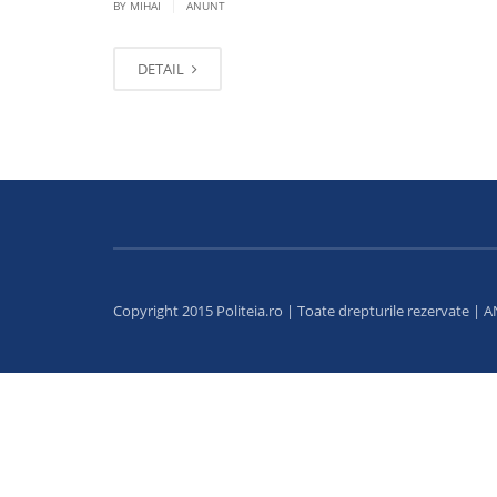
|
BY MIHAI
ANUNT
DETAIL
Copyright 2015 Politeia.ro | Toate drepturile rezervate |
A