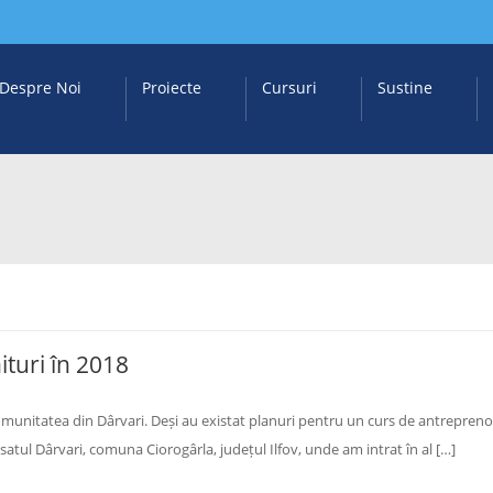
Despre Noi
Proiecte
Cursuri
Sustine
nituri în 2018
comunitatea din Dârvari. Deși au existat planuri pentru un curs de antreprenori
n satul Dârvari, comuna Ciorogârla, județul Ilfov, unde am intrat în al […]