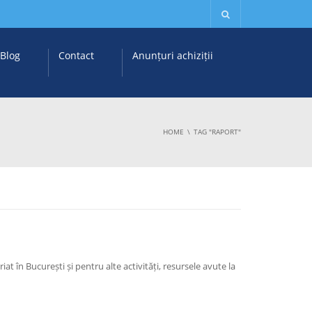
Blog
Contact
Anunțuri achiziții
HOME
TAG "RAPORT"
at în București și pentru alte activități, resursele avute la