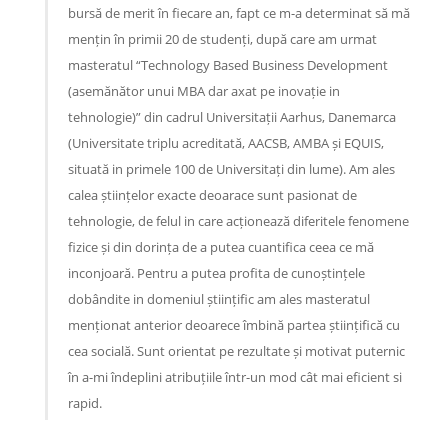
bursă de merit în fiecare an, fapt ce m-a determinat să mă
mențin în primii 20 de studenți, după care am urmat
masteratul “Technology Based Business Development
(asemănător unui MBA dar axat pe inovație in
tehnologie)” din cadrul Universitații Aarhus, Danemarca
(Universitate triplu acreditată, AACSB, AMBA și EQUIS,
situată in primele 100 de Universitați din lume). Am ales
calea științelor exacte deoarace sunt pasionat de
tehnologie, de felul in care acționează diferitele fenomene
fizice și din dorința de a putea cuantifica ceea ce mă
inconjoară. Pentru a putea profita de cunoștințele
dobândite in domeniul științific am ales masteratul
menționat anterior deoarece îmbină partea științifică cu
cea socială. Sunt orientat pe rezultate și motivat puternic
în a-mi îndeplini atribuțiile într-un mod cât mai eficient si
rapid.