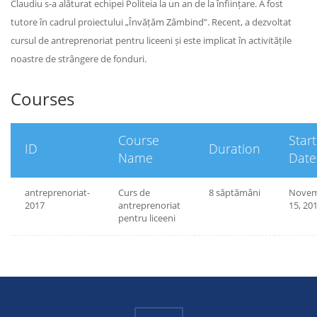
Claudiu s-a alăturat echipei Politeia la un an de la înființare. A fost
tutore în cadrul proiectului „Învățăm Zâmbind”. Recent, a dezvoltat
cursul de antreprenoriat pentru liceeni și este implicat în activitățile
noastre de strângere de fonduri.
Courses
Course
Start
ID
Duration
Name
Date
antreprenoriat-
Curs de
8 săptămâni
Novem
2017
antreprenoriat
15, 20
pentru liceeni