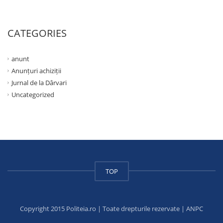
CATEGORIES
anunt
Anunțuri achiziții
Jurnal de la Dârvari
Uncategorized
TOP
Copyright 2015 Politeia.ro | Toate drepturile rezervate |
ANPC