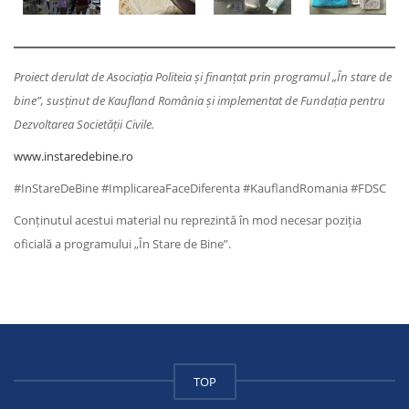
Proiect derulat de Asociația Politeia și finanțat prin programul „În stare de
bine”, susținut de Kaufland România și implementat de Fundația pentru
Dezvoltarea Societății Civile.
www.instaredebine.ro
#InStareDeBine #ImplicareaFaceDiferenta #KauflandRomania #FDSC
Conținutul acestui material nu reprezintă în mod necesar poziția
oficială a programului „În Stare de Bine”.
TOP