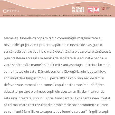
Mamele și tinerele cu copii mici din comunitățile marginalizate au
nevoie de sprijin. Acest proiect a apărut din nevoia de a asigura o
șansă reală pentru copii la o viață decentă și la o dezvoltare sănătoasă,
prin creșterea accesului la servicii de sănătate și la educație pentru o
viață sănătoasă a mamelor. În ultimii 5 ani, asociația Politeia a lucrat în
comunitatea din satul Dârvari, comuna Ciorogârla, din județul Ilfov,
sprijinind de-a lungul timpului peste 100 de copii din zeci de familii
defavorizate, rome si non-rome. Scopul nostru este îmbunătățirea
educatței pe care o primesc copiii din aceste familii, dar intervenția
este una integrată, sprijinul social fiind central. Experienta ne-a învățat
că cel mai mare cost rezultat din problemele socioeconomice cu care
se confruntă familiile este suportat de femeile care au în îngrijire copii