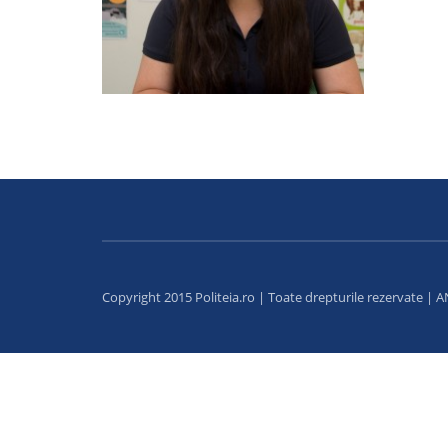
Copyright 2015 Politeia.ro | Toate drepturile rezervate |
A