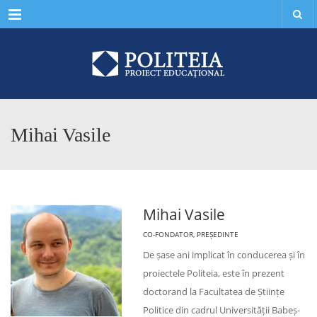
Menu
Mihai Vasile
Mihai Vasile
CO-FONDATOR, PREȘEDINTE
De șase ani implicat în conducerea și în
proiectele Politeia, este în prezent
doctorand la Facultatea de Științe
Politice din cadrul Universității Babeș-