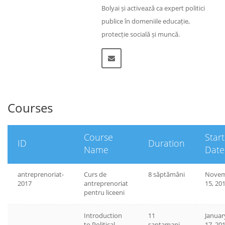
Bolyai și activează ca expert politici
publice în domeniile educație,
protecție socială și muncă.
Courses
Course
Start
ID
Duration
Name
Date
antreprenoriat-
Curs de
8 săptămâni
Novem
2017
antreprenoriat
15, 20
pentru liceeni
Introduction
11
Januar
to Political
saptamani
17, 20